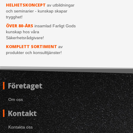
HELHETSKONCEPT
av utbildningar
och seminarier - kunskap skapar
trygghet!
ÖVER 80-ÅRS
insamlad Farligt Gods
kunskap hos våra
Säkerhetsrådgivare!
KOMPLETT SORTIMENT
av
produkter och konsulttjänster!
Företaget
Om oss
Kontakt
Kontakta oss