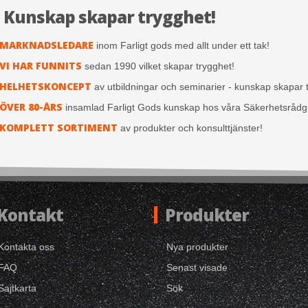
Kunskap skapar trygghet!
MARKNADSLEDARE
inom Farligt gods med allt under ett tak!
VI HAR FUNNITS
sedan 1990 vilket skapar trygghet!
HELHETSKONCEPT
av utbildningar och seminarier - kunskap skapar 
ÖVER 80-ÅRS
insamlad Farligt Gods kunskap hos våra Säkerhetsrådg
KOMPLETT SORTIMENT
av produkter och konsulttjänster!
Kontakt
Produkter
Kontakta oss
Nya produkter
FAQ
Senast visade
Sajtkarta
Sök