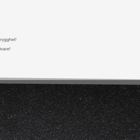
trygghet!
ivare!